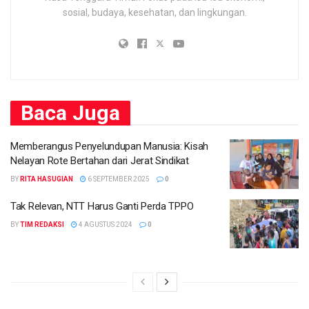
sosial, budaya, kesehatan, dan lingkungan.
Baca
Juga
Memberangus Penyelundupan Manusia: Kisah
Nelayan Rote Bertahan dari Jerat Sindikat
BY
RITA HASUGIAN
6 SEPTEMBER 2025
0
Tak Relevan, NTT Harus Ganti Perda TPPO
BY
TIM REDAKSI
4 AGUSTUS 2024
0