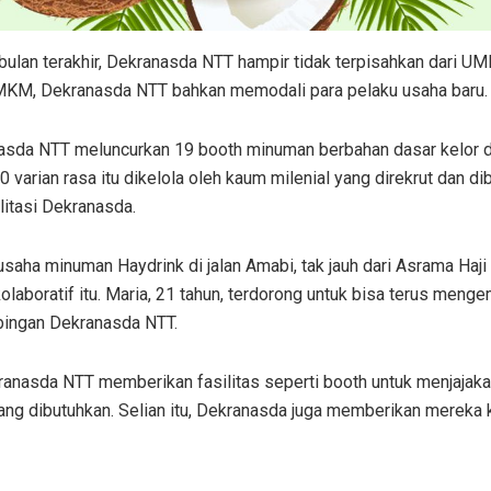
ulan terakhir, Dekranasda NTT hampir tidak terpisahkan dari U
KM, Dekranasda NTT bahkan memodali para pelaku usaha baru.
nasda NTT meluncurkan 19 booth minuman berbahan dasar kelor 
varian rasa itu dikelola oleh kaum milenial yang direkrut dan dib
litasi Dekranasda.
usaha minuman Haydrink di jalan Amabi, tak jauh dari Asrama Ha
kolaboratif itu. Maria, 21 tahun, terdorong untuk bisa terus men
bingan Dekranasda NTT.
ranasda NTT memberikan fasilitas seperti booth untuk menjajak
yang dibutuhkan. Selian itu, Dekranasda juga memberikan mereka