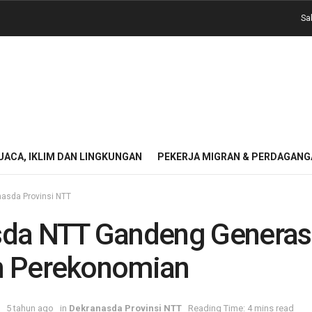
Sa
UACA, IKLIM DAN LINGKUNGAN
PEKERJA MIGRAN & PERDAGANG
asda Provinsi NTT
da NTT Gandeng Generasi
n Perekonomian
5 tahun ago
in
Dekranasda Provinsi NTT
Reading Time: 4 mins read