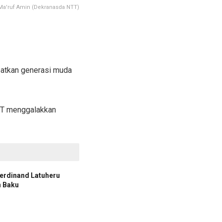
Ma'ruf Amin (Dekranasda NTT)
batkan generasi muda
NTT menggalakkan
erdinand Latuheru
n Baku