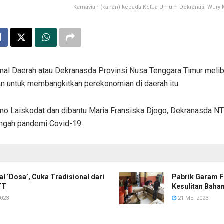
Karnavian (kanan) kepada Ketua Umum Dekranas, Wury 
nal Daerah atau Dekranasda Provinsi Nusa Tenggara Timur meli
an untuk membangkitkan perekonomian di daerah itu.
isno Laiskodat dan dibantu Maria Fransiska Djogo, Dekranasda 
engah pandemi Covid-19.
l ‘Dosa’, Cuka Tradisional dari
Pabrik Garam F
TT
Kesulitan Baha
2023
21 MEI 2023