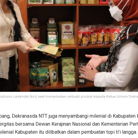
Sutrisno Laiskodat (kiri) saat menjelaskan sebuah produk kepada Ketua Umum Dekr
upang, Dekranasda NTT juga menyambangi milenial di Kabupaten
nergitas bersama Dewan Kerajinan Nasional dan Kementerian Per
lenial Kabupaten itu dilibatkan dalam pembuatan topi ti’i langga.