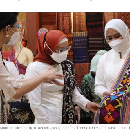
Sutrisno Laiskodat (kiri) menjelaskan sebuah motif tenun NTT yang dikenakan oleh K