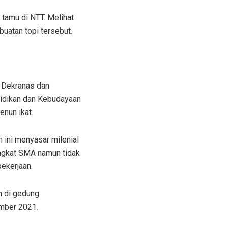
 tamu di NTT. Melihat
buatan topi tersebut.
i Dekranas dan
didikan dan Kebudayaan
nun ikat.
 ini menyasar milenial
ingkat SMA namun tidak
pekerjaan.
n di gedung
mber 2021.