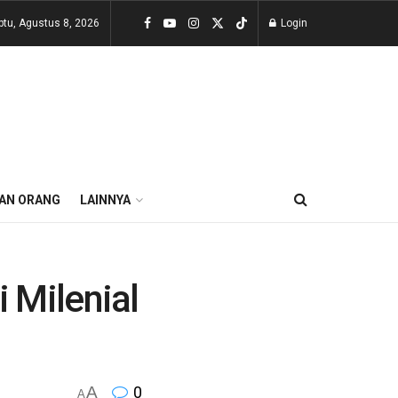
btu, Agustus 8, 2026
Login
AN ORANG
LAINNYA
 Milenial
A
0
A