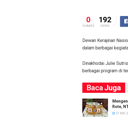
0
192
SHARES
VIEWS
Dewan Kerajinan Nasio
dalam berbagai kegiat
Dinakhodai Julie Sutr
berbagai program di t
Baca
Juga
Mengena
Rote, N
27 MEI 