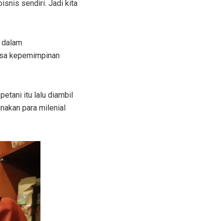
nis sendiri. Jadi kita
r dalam
asa kepemimpinan
etani itu lalu diambil
nakan para milenial