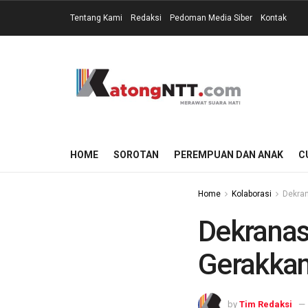
Tentang Kami
Redaksi
Pedoman Media Siber
Kontak
HOME
SOROTAN
PEREMPUAN DAN ANAK
C
Home
Kolaborasi
Dekran
Dekranas
Gerakka
by
Tim Redaksi