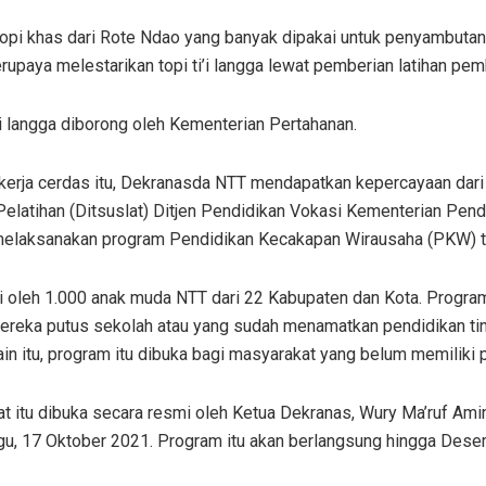
topi khas dari Rote Ndao yang banyak dipakai untuk penyambutan
rupaya melestarikan topi ti’i langga lewat pemberian latihan pem
’i langga diborong oleh Kementerian Pertahanan.
 kerja cerdas itu, Dekranasda NTT mendapatkan kepercayaan dar
Pelatihan (Ditsuslat) Ditjen Pendidikan Vokasi Kementerian Pen
elaksanakan program Pendidikan Kecakapan Wirausaha (PKW) te
ti oleh 1.000 anak muda NTT dari 22 Kabupaten dan Kota. Program
Mereka putus sekolah atau yang sudah menamatkan pendidikan t
ain itu, program itu dibuka bagi masyarakat yang belum memiliki 
t itu dibuka secara resmi oleh Ketua Dekranas, Wury Ma’ruf Ami
u, 17 Oktober 2021. Program itu akan berlangsung hingga Dese