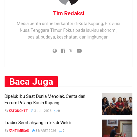
Tim Redaksi
Media berita online berkantor di Kota Kupang, Provinsi
Nusa Tenggara Timur. Fokus pada isu-isu ekonomi,
sosial, budaya, kesehatan, dan lingkungan.
Baca
Juga
Dipeluk Ibu Saat Dunia Menolak, Cerita dari
Forum Pelangi Kasih Kupang
BY
KATONGNTT
3 JULI 2026
0
Tradisi Sembahyang Imlek di Weluli
BY
YANTI MESAK
3 MARET 2026
0