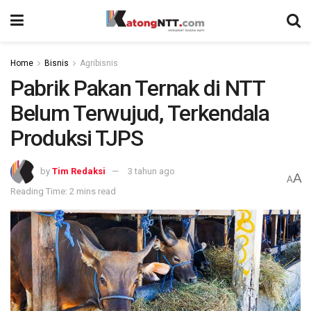
Home
Bisnis
Agribisnis
Pabrik Pakan Ternak di NTT
Belum Terwujud, Terkendala
Produksi TJPS
by
Tim Redaksi
3 tahun ago
A
A
Reading Time: 2 mins read