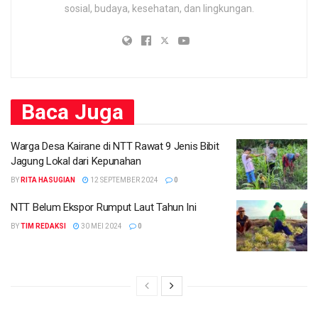
sosial, budaya, kesehatan, dan lingkungan.
Baca
Juga
Warga Desa Kairane di NTT Rawat 9 Jenis Bibit
Jagung Lokal dari Kepunahan
BY
RITA HASUGIAN
12 SEPTEMBER 2024
0
NTT Belum Ekspor Rumput Laut Tahun Ini
BY
TIM REDAKSI
30 MEI 2024
0