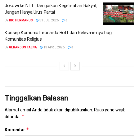
Jokowi ke NTT : Dengarkan Kegelisahan Rakyat,
Jangan Hanya Urus Partai
BY
RIO HERMANUS
31 JULI 2026
0
Konsep Komunio Leonardo Boff dan Relevansinya bagi
Komunitas Religius
BY
GERARDUS TAENA
13 APRIL 2026
0
Tinggalkan Balasan
Alamat email Anda tidak akan dipublikasikan.
Ruas yang wajib
*
ditandai
*
Komentar