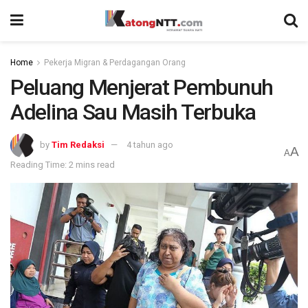
Home
Pekerja Migran & Perdagangan Orang
Peluang Menjerat Pembunuh
Adelina Sau Masih Terbuka
by
Tim Redaksi
4 tahun ago
A
A
Reading Time: 2 mins read