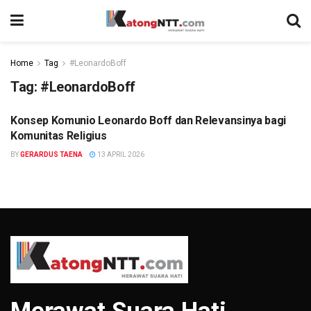
Home
Tag
#LeonardoBoff
Tag:
#LeonardoBoff
Konsep Komunio Leonardo Boff dan Relevansinya bagi
OPINI
Komunitas Religius
BY
GERARDUS TAENA
13 APRIL 2026