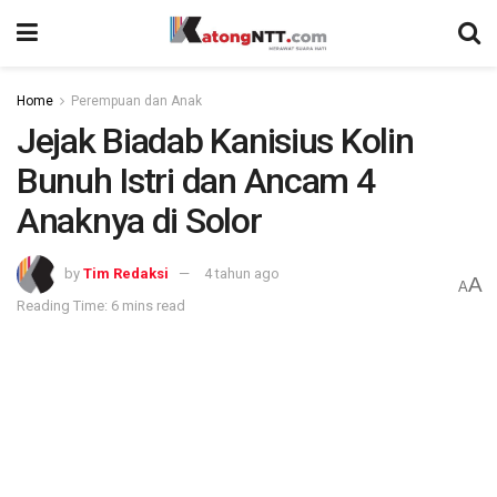
Home
Perempuan dan Anak
Jejak Biadab Kanisius Kolin
Bunuh Istri dan Ancam 4
Anaknya di Solor
by
Tim Redaksi
4 tahun ago
A
A
Reading Time: 6 mins read