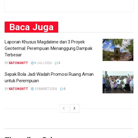
Baca
Juga
Laporan Khusus Magdalene dari 3 Proyek
Geotermal: Perempuan Menanggung Dampak
Terbesar
BY
KATONGNTT
8 JULI 2026
0
Sepak Bola Jadi Wadah Promosi Ruang Aman
untuk Perempuan
BY
KATONGNTT
10 MARET 2026
0