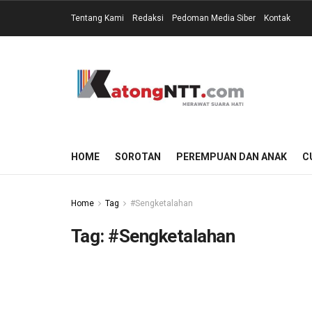
Tentang Kami
Redaksi
Pedoman Media Siber
Kontak
HOME
SOROTAN
PEREMPUAN DAN ANAK
C
Home
Tag
#Sengketalahan
Tag:
#Sengketalahan