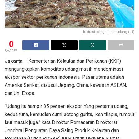
Ilustrasi pengolahan udang (Ist)
0
SHARES
Jakarta
– Kementerian Kelautan dan Perikanan (KKP)
mengungkapkan komoditas udang masih mendominasi
ekspor sektor perikanan Indonesia. Pasar utama adalah
Amerika Serikat, disusul Jepang, China, kawasan ASEAN,
dan Uni Eropa.
“Udang itu hampir 35 persen ekspor. Yang pertama udang,
kedua tuna, kemudian cumi sotong gurita, ikan tilapia, rumput
laut masuk juga,” kata Direktur Pemasaran Direktorat
Jenderal Penguatan Daya Saing Produk Kelautan dan
Perikanan (Ditjen PDSKP) KKP Erwin Dwiyana, Kamis