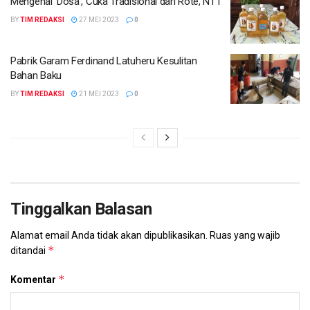
Mengenal ‘Dosa’, Cuka Tradisional dari Rote, NTT
BY
TIM REDAKSI
27 MEI 2023
0
Pabrik Garam Ferdinand Latuheru Kesulitan
Bahan Baku
BY
TIM REDAKSI
21 MEI 2023
0
Tinggalkan Balasan
Alamat email Anda tidak akan dipublikasikan.
Ruas yang wajib
*
ditandai
*
Komentar