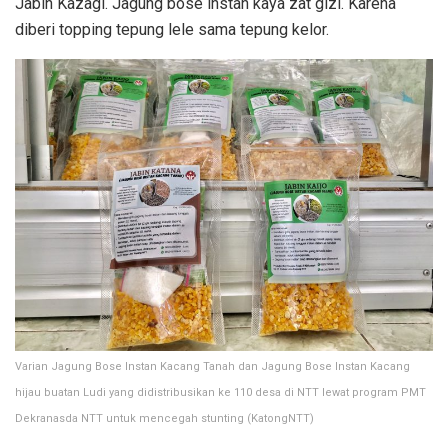
Jabin Kazagi. Jagung bose instan kaya zat gizi. Karena
diberi topping tepung lele sama tepung kelor.
Varian Jagung Bose Instan Kacang Tanah dan Jagung Bose Instan Kacang
hijau buatan Ludi yang didistribusikan ke 110 desa di NTT lewat program PMT
Dekranasda NTT untuk mencegah stunting (KatongNTT)