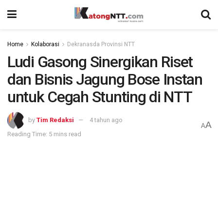
Home
Kolaborasi
Dekranasda Provinsi NTT
Ludi Gasong Sinergikan Riset
dan Bisnis Jagung Bose Instan
untuk Cegah Stunting di NTT
by
Tim Redaksi
4 tahun ago
A
A
Reading Time: 5 mins read