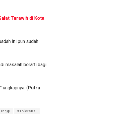
alat Tarawih di Kota
badah ini pun sudah
di masalah berarti bagi
” ungkapnya. (
Putra
Tinggi
#Toleransi