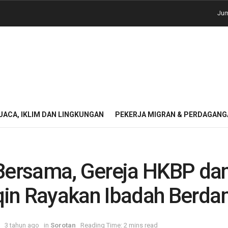
Jum
UACA, IKLIM DAN LINGKUNGAN
PEKERJA MIGRAN & PERDAGANG
ersama, Gereja HKBP dan
qin Rayakan Ibadah Berd
3 tahun ago
in
Sorotan
Reading Time: 2 mins read