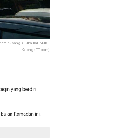
ta Kupang. (Putra Bali Mula -
KatongNTT.com)
aqin yang berdiri
 bulan Ramadan ini.