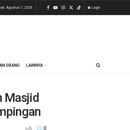
at, Agustus 7, 2026
Login
AN ORANG
LAINNYA
 Masjid
ampingan
A
0
A