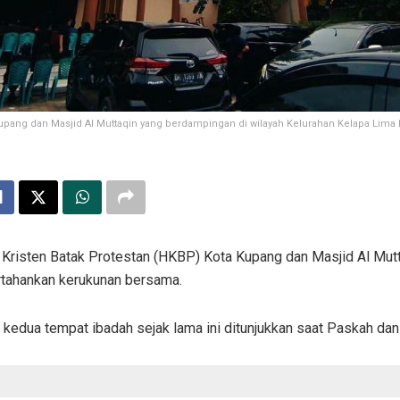
pang dan Masjid Al Muttaqin yang berdampingan di wilayah Kelurahan Kelapa Lima Ko
 Kristen Batak Protestan (HKBP) Kota Kupang dan Masjid Al Mutt
ahankan kerukunan bersama.
 kedua tempat ibadah sejak lama ini ditunjukkan saat Paskah dan