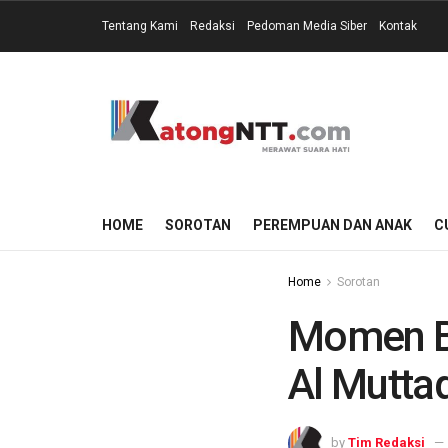
Tentang Kami
Redaksi
Pedoman Media Siber
Kontak
HOME
SOROTAN
PEREMPUAN DAN ANAK
C
Home
Sorotan
Momen B
Al Mutta
by
Tim Redaksi