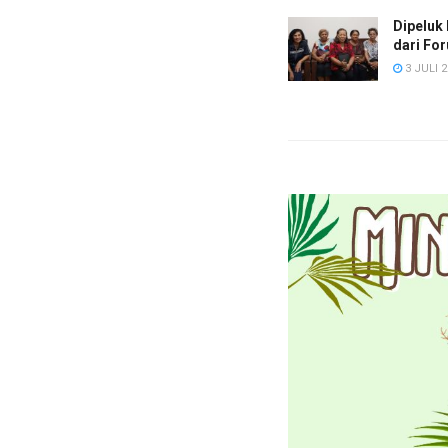
Dipeluk 
dari Fo
3 JULI 2