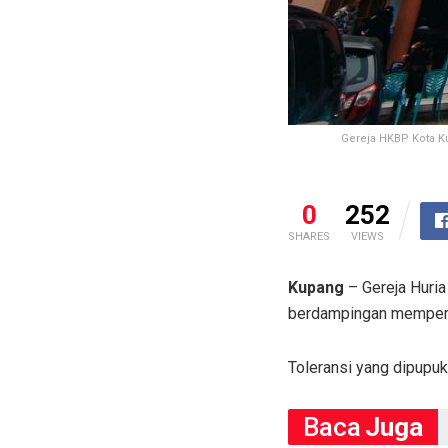
Gereja HKBP Kota Ku
0
252
SHARES
VIEWS
Kupang
– Gereja Huria
berdampingan mempert
Toleransi yang dipupuk
Baca
Juga