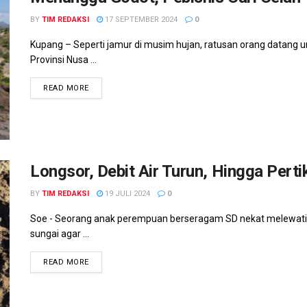
BY
TIM REDAKSI
17 SEPTEMBER 2024
0
Kupang – Seperti jamur di musim hujan, ratusan orang datang 
Provinsi Nusa ...
READ MORE
Longsor, Debit Air Turun, Hingga Pert
BY
TIM REDAKSI
19 JULI 2024
0
Soe - Seorang anak perempuan berseragam SD nekat melewati te
sungai agar ...
READ MORE