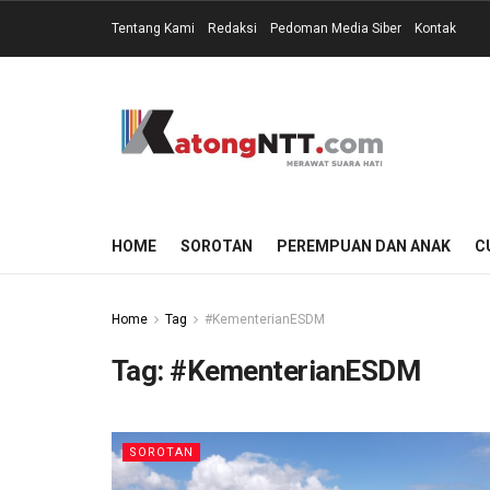
Tentang Kami
Redaksi
Pedoman Media Siber
Kontak
HOME
SOROTAN
PEREMPUAN DAN ANAK
C
Home
Tag
#KementerianESDM
Tag:
#KementerianESDM
SOROTAN