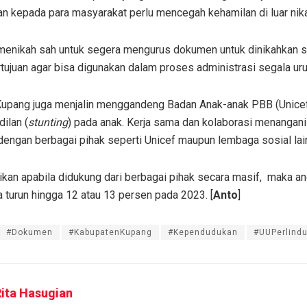
n kepada para masyarakat perlu mencegah kehamilan di luar nik
m menikah sah untuk segera mengurus dokumen untuk dinikahkan 
ertujuan agar bisa digunakan dalam proses administrasi segala ur
Kupang juga menjalin menggandeng Badan Anak-anak PBB (Unice
ilan (
stunting
) pada anak. Kerja sama dan kolaborasi menangani 
 dengan berbagai pihak seperti Unicef maupun lembaga sosial lai
an apabila didukung dari berbagai pihak secara masif, maka an
turun hingga 12 atau 13 persen pada 2023. [
Anto
]
#Dokumen
#KabupatenKupang
#Kependudukan
#UUPerlind
ita Hasugian