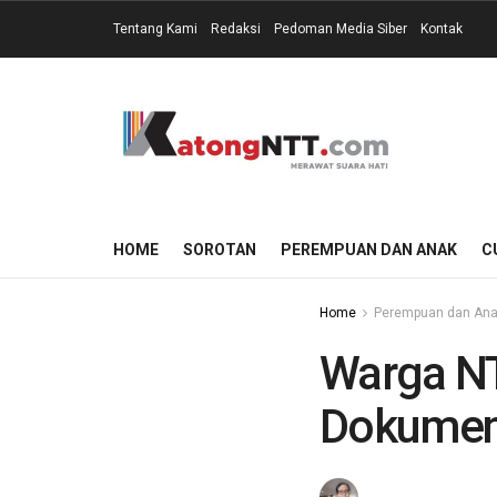
Tentang Kami
Redaksi
Pedoman Media Siber
Kontak
HOME
SOROTAN
PEREMPUAN DAN ANAK
C
Home
Perempuan dan An
Warga NT
Dokumen