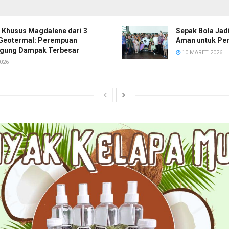
 Khusus Magdalene dari 3
Sepak Bola Ja
Geotermal: Perempuan
Aman untuk Pe
gung Dampak Terbesar
10 MARET 2026
026