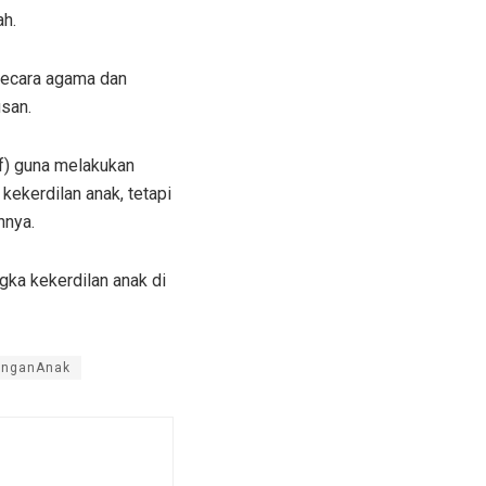
ah.
secara agama dan
usan.
f) guna melakukan
kekerdilan anak, tetapi
nnya.
gka kekerdilan anak di
unganAnak