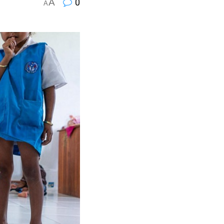
A
0
A