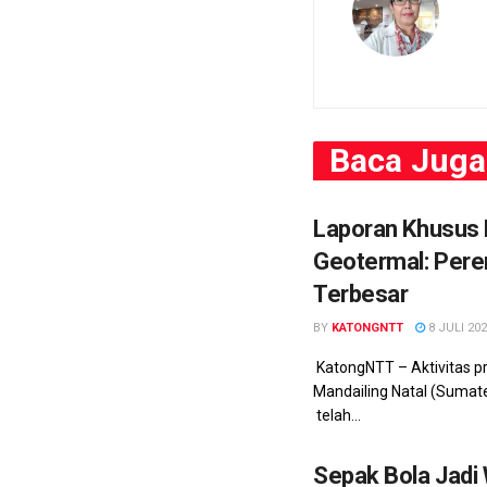
Baca
Juga
Laporan Khusus 
Geotermal: Pe
Terbesar
BY
KATONGNTT
8 JULI 20
KatongNTT – Aktivitas p
Mandailing Natal (Sumat
telah...
Sepak Bola Jad