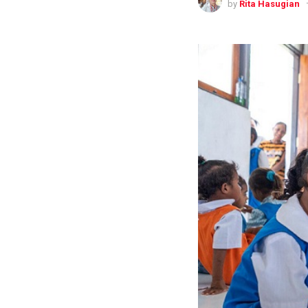
by
Rita Hasugian