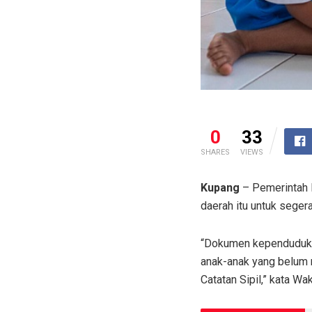
0
33
SHARES
VIEWS
Kupang
– Pemerintah K
daerah itu untuk sege
“Dokumen kependudukan 
anak-anak yang belum 
Catatan Sipil,” kata W