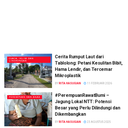
Cerita Rumput Laut dari
CUACA, IKLIM DAN
LINGKUNGAN
Tablolong: Petani Kesulitan Bibit,
Hama Lendir, dan Tercemar
Mikroplastik
BY
RITA HASUGIAN
11 FEBRUARI 2026
#PerempuanRawatBumi –
PEREMPUAN DAN ANAK
Jagung Lokal NTT: Potensi
Besar yang Perlu Dilindungi dan
Dikembangkan
BY
RITA HASUGIAN
23 AGUSTUS 2025