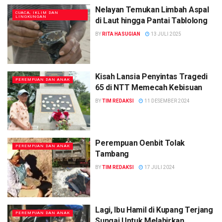
Nelayan Temukan Limbah Aspal
CUACA, IKLIM DAN
LINGKUNGAN
di Laut hingga Pantai Tablolong
BY
RITA HASUGIAN
13 JULI 2025
Kisah Lansia Penyintas Tragedi
PEREMPUAN DAN ANAK
65 di NTT Memecah Kebisuan
BY
TIM REDAKSI
11 DESEMBER 2024
Perempuan Oenbit Tolak
PEREMPUAN DAN ANAK
Tambang
BY
TIM REDAKSI
17 JULI 2024
Lagi, Ibu Hamil di Kupang Terjang
PEREMPUAN DAN ANAK
Sungai Untuk Melahirkan