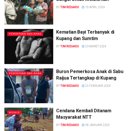
BY
TIM REDAKSI
19 APRIL 2024
Kematian Bayi Terbanyak di
PEREMPUAN DAN ANAK
Kupang dan Sumtim
BY
TIM REDAKSI
20 MARET 2024
Buron Pemerkosa Anak di Sabu
PEREMPUAN DAN ANAK
Raijua Tertangkap di Kupang
BY
TIM REDAKSI
23 FEBRUARI 2024
Cendana Kembali Ditanam
BISNIS
Masyarakat NTT
BY
TIM REDAKSI
28 JANUARI 2024