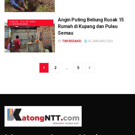
Angin Puting Beliung Rusak 15
CUACA, IKLIM DAN
LINGKUNGAN
Rumah di Kupang dan Pulau
Semau
BY
TIM REDAKSI
26 JANUARI 2024
1
2
…
5