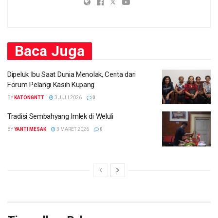
Baca
Juga
Dipeluk Ibu Saat Dunia Menolak, Cerita dari
Forum Pelangi Kasih Kupang
BY
KATONGNTT
3 JULI 2026
0
Tradisi Sembahyang Imlek di Weluli
BY
YANTI MESAK
3 MARET 2026
0