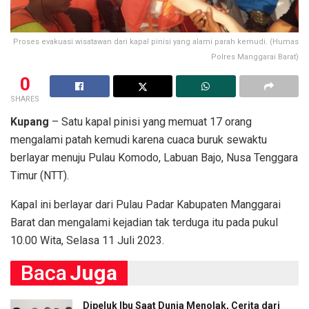
Proses evakuasi wisatawan dari kapal pinisi yang alami parah kemudi. (Humas
Polres Manggarai Barat)
0
SHARES
Kupang
– Satu kapal pinisi yang memuat 17 orang
mengalami patah kemudi karena cuaca buruk sewaktu
berlayar menuju Pulau Komodo, Labuan Bajo, Nusa Tenggara
Timur (NTT).
Kapal ini berlayar dari Pulau Padar Kabupaten Manggarai
Barat dan mengalami kejadian tak terduga itu pada pukul
10.00 Wita, Selasa 11 Juli 2023.
Baca
Juga
Dipeluk Ibu Saat Dunia Menolak, Cerita dari