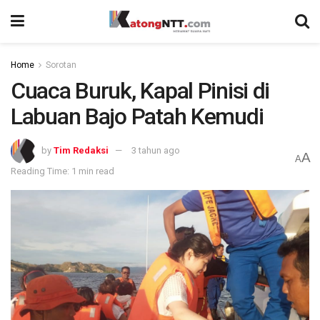
Home
Sorotan
Cuaca Buruk, Kapal Pinisi di
Labuan Bajo Patah Kemudi
by
Tim Redaksi
3 tahun ago
A
A
Reading Time: 1 min read