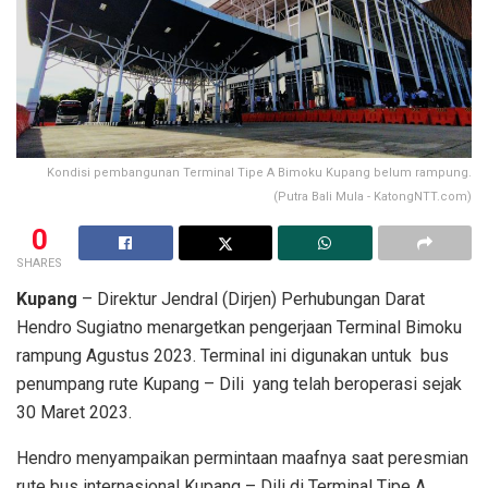
Kondisi pembangunan Terminal Tipe A Bimoku Kupang belum rampung.
(Putra Bali Mula - KatongNTT.com)
0
SHARES
Kupang
– Direktur Jendral (Dirjen) Perhubungan Darat
Hendro Sugiatno menargetkan pengerjaan Terminal Bimoku
rampung Agustus 2023. Terminal ini digunakan untuk bus
penumpang rute Kupang – Dili yang telah beroperasi sejak
30 Maret 2023.
Hendro menyampaikan permintaan maafnya saat peresmian
rute bus internasional Kupang – Dili di Terminal Tipe A