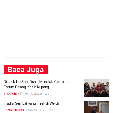
Baca
Juga
Dipeluk Ibu Saat Dunia Menolak, Cerita dari
Forum Pelangi Kasih Kupang
BY
KATONGNTT
3 JULI 2026
0
Tradisi Sembahyang Imlek di Weluli
BY
YANTI MESAK
3 MARET 2026
0