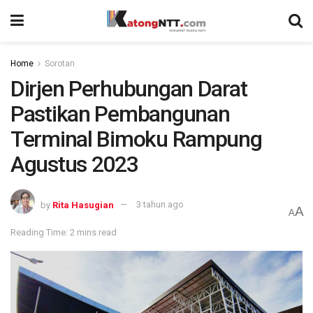
Home
Sorotan
Dirjen Perhubungan Darat
Pastikan Pembangunan
Terminal Bimoku Rampung
Agustus 2023
by
Rita Hasugian
3 tahun ago
A
A
Reading Time: 2 mins read