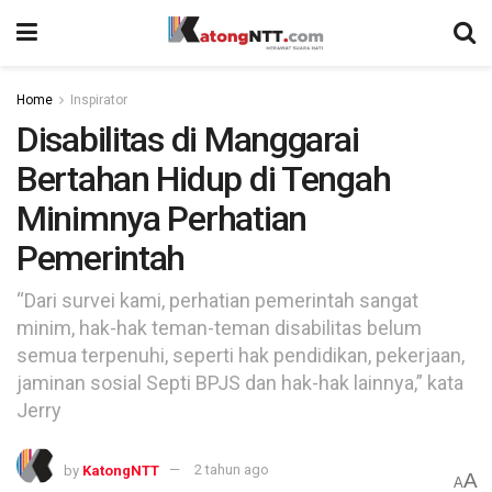
Home
Inspirator
Disabilitas di Manggarai
Bertahan Hidup di Tengah
Minimnya Perhatian
Pemerintah
“Dari survei kami, perhatian pemerintah sangat
minim, hak-hak teman-teman disabilitas belum
semua terpenuhi, seperti hak pendidikan, pekerjaan,
jaminan sosial Septi BPJS dan hak-hak lainnya,” kata
Jerry
by
KatongNTT
2 tahun ago
A
A