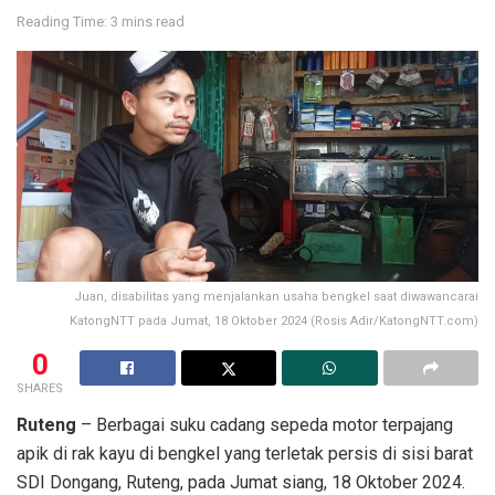
Reading Time: 3 mins read
Juan, disabilitas yang menjalankan usaha bengkel saat diwawancarai
KatongNTT pada Jumat, 18 Oktober 2024 (Rosis Adir/KatongNTT.com)
0
SHARES
Ruteng
– Berbagai suku cadang sepeda motor terpajang
apik di rak kayu di bengkel yang terletak persis di sisi barat
SDI Dongang, Ruteng, pada Jumat siang, 18 Oktober 2024.