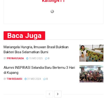
KatongNTT
Baca
Juga
Mariangela Hungria, llmuwan Brasil Buktikan
Bakteri Bisa Selamatkan Bumi
BY
PRIYAHUSADA
15 MEI 2025
0
Alumni INSPIRASI Selandia Baru Bertemu 3 Hari
di Kupang
BY
TIM REDAKSI
31 MEI 2024
0