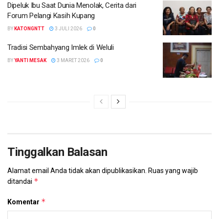
Dipeluk Ibu Saat Dunia Menolak, Cerita dari
Forum Pelangi Kasih Kupang
BY
KATONGNTT
3 JULI 2026
0
Tradisi Sembahyang Imlek di Weluli
BY
YANTI MESAK
3 MARET 2026
0
Tinggalkan Balasan
Alamat email Anda tidak akan dipublikasikan.
Ruas yang wajib
*
ditandai
*
Komentar