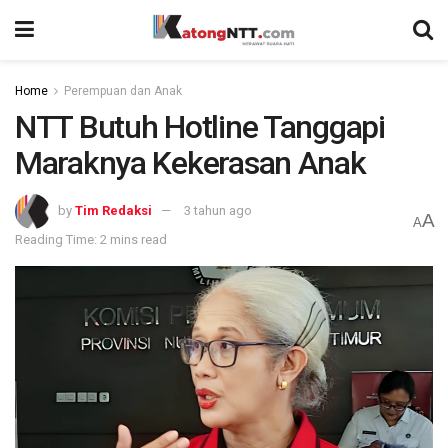
Home
Perempuan dan Anak
NTT Butuh Hotline Tanggapi
Maraknya Kekerasan Anak
by
Tim Redaksi
3 tahun ago
A
A
Reading Time: 2 mins read