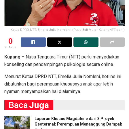
Ketua DPRD NTT, Emelia Julia Nomleni. (Putra Bali Mula - KatongNTT.com)
0
SHARES
Kupang
– Nusa Tenggara Timur (NTT) perlu menyediakan
konseling dan pendampingan psikologis secara online.
Menurut Ketua DPRD NTT, Emelia Julia Nomleni, hotline ini
dibutuhkan bagi perempuan khususnya anak agar lebih
nyaman menyampaikan hal dialaminya.
Baca
Juga
Laporan Khusus Magdalene dari 3 Proyek
Geotermal: Perempuan Menanggung Dampak