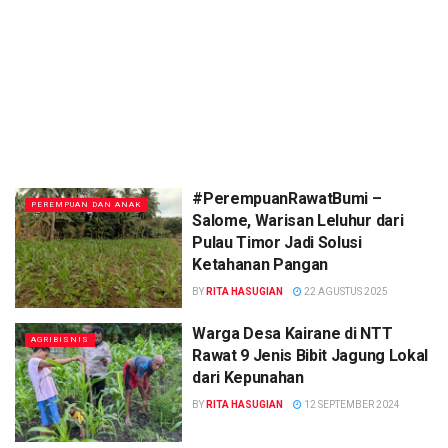
#PerempuanRawatBumi –
PEREMPUAN DAN ANAK
Salome, Warisan Leluhur dari
Pulau Timor Jadi Solusi
Ketahanan Pangan
BY
RITA HASUGIAN
22 AGUSTUS 2025
Warga Desa Kairane di NTT
AGRIBISNIS
Rawat 9 Jenis Bibit Jagung Lokal
dari Kepunahan
BY
RITA HASUGIAN
12 SEPTEMBER 2024