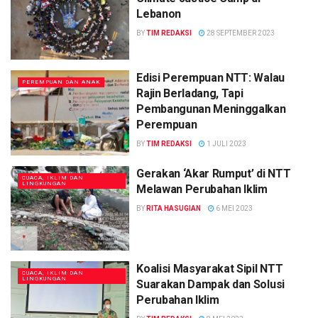
Lebanon
BY
TIM REDAKSI
28 SEPTEMBER 2023
Edisi Perempuan NTT: Walau
PEREMPUAN DAN ANAK
Rajin Berladang, Tapi
Pembangunan Meninggalkan
Perempuan
BY
TIM REDAKSI
1 JULI 2023
Gerakan ‘Akar Rumput’ di NTT
CUACA, IKLIM DAN
LINGKUNGAN
Melawan Perubahan Iklim
BY
RITA HASUGIAN
6 MEI 2023
Koalisi Masyarakat Sipil NTT
CUACA, IKLIM DAN
LINGKUNGAN
Suarakan Dampak dan Solusi
Perubahan Iklim