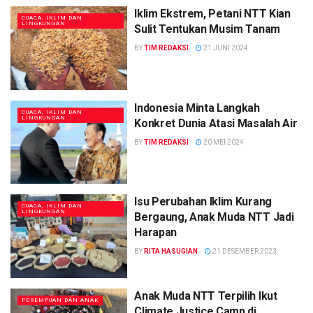
Iklim Ekstrem, Petani NTT Kian
CUACA, IKLIM DAN
LINGKUNGAN
Sulit Tentukan Musim Tanam
BY
TIM REDAKSI
21 JUNI 2024
Indonesia Minta Langkah
CUACA, IKLIM DAN
LINGKUNGAN
Konkret Dunia Atasi Masalah Air
BY
TIM REDAKSI
20 MEI 2024
Isu Perubahan Iklim Kurang
CUACA, IKLIM DAN
LINGKUNGAN
Bergaung, Anak Muda NTT Jadi
Harapan
BY
RITA HASUGIAN
21 DESEMBER 2023
Anak Muda NTT Terpilih Ikut
PEREMPUAN DAN ANAK
Climate Justice Camp di