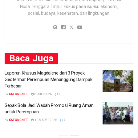
Nusa Tenggara Timur. Fokus pada isu-isu ekonomi,
sosial, budaya, kesehatan, dan lingkungan.
Baca
Juga
Laporan Khusus Magdalene dari 3 Proyek
Geotermal: Perempuan Menanggung Dampak
Terbesar
BY
KATONGNTT
8 JULI 2026
0
Sepak Bola Jadi Wadah Promosi Ruang Aman
untuk Perempuan
BY
KATONGNTT
10 MARET 2026
0