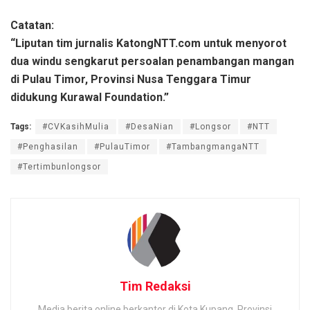
Catatan:
“Liputan tim jurnalis KatongNTT.com untuk menyorot
dua windu sengkarut persoalan penambangan mangan
di Pulau Timor, Provinsi Nusa Tenggara Timur
didukung Kurawal Foundation.”
Tags:
#CVKasihMulia
#DesaNian
#Longsor
#NTT
#Penghasilan
#PulauTimor
#TambangmangaNTT
#Tertimbunlongsor
Tim Redaksi
Media berita online berkantor di Kota Kupang, Provinsi