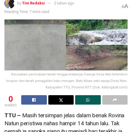
by
Tim Redaksi
2 tahun ago
A
A
Reading Time: 7 mins read
Kerusakan permukaan tanah hingga tewasnya 3 warga Desa Nan tertimbun
longsor dari tanah penggalian batu mangan. Batu Nisan satu warga Desa Nian.
Kabupaten TTU, Provinsi NTT (Dok. Katongantt.com)
0
SHARES
TTU –
Masih tersimpan jelas dalam benak Rovina
Natun peristiwa nahas hampir 14 tahun lalu. Tak
pernah ia sangka siang itu menjadi hari terakhir ia