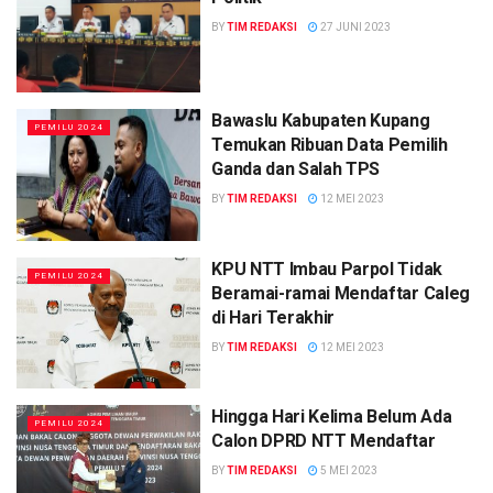
BY
TIM REDAKSI
27 JUNI 2023
Bawaslu Kabupaten Kupang
PEMILU 2024
Temukan Ribuan Data Pemilih
Ganda dan Salah TPS
BY
TIM REDAKSI
12 MEI 2023
KPU NTT Imbau Parpol Tidak
PEMILU 2024
Beramai-ramai Mendaftar Caleg
di Hari Terakhir
BY
TIM REDAKSI
12 MEI 2023
Hingga Hari Kelima Belum Ada
PEMILU 2024
Calon DPRD NTT Mendaftar
BY
TIM REDAKSI
5 MEI 2023