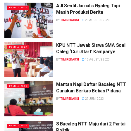
AJI Sentil Jurnalis Nyaleg Tapi
PEMILU 2024
Masih Produksi Berita
BY
TIM REDAKSI
29 AGUSTUS 2023
KPU NTT Jawab Siswa SMA Soal
PEMILU 2024
Caleg ‘Curi Start’ Kampanye
BY
TIM REDAKSI
15 AGUSTUS 2023
Mantan Napi Daftar Bacaleg NTT
PEMILU 2024
Gunakan Berkas Bebas Pidana
BY
TIM REDAKSI
27 JUNI 2023
8 Bacaleg NTT Maju dari 2 Partai
PEMILU 2024
Politik