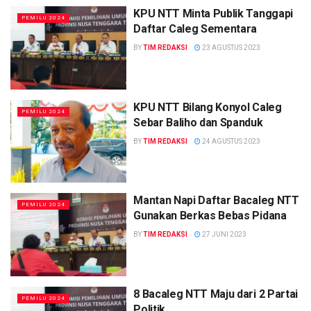
KPU NTT Minta Publik Tanggapi
PEMILU 2024
Daftar Caleg Sementara
BY
TIM REDAKSI
23 AGUSTUS 2023
KPU NTT Bilang Konyol Caleg
PEMILU 2024
Sebar Baliho dan Spanduk
BY
TIM REDAKSI
24 AGUSTUS 2023
Mantan Napi Daftar Bacaleg NTT
PEMILU 2024
Gunakan Berkas Bebas Pidana
BY
TIM REDAKSI
27 JUNI 2023
8 Bacaleg NTT Maju dari 2 Partai
PEMILU 2024
Politik