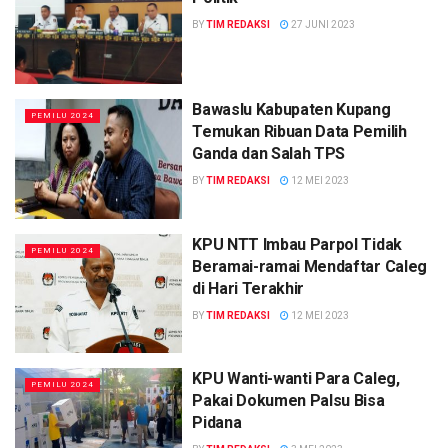
BY
TIM REDAKSI
27 JUNI 2023
Bawaslu Kabupaten Kupang
PEMILU 2024
Temukan Ribuan Data Pemilih
Ganda dan Salah TPS
BY
TIM REDAKSI
12 MEI 2023
KPU NTT Imbau Parpol Tidak
PEMILU 2024
Beramai-ramai Mendaftar Caleg
di Hari Terakhir
BY
TIM REDAKSI
12 MEI 2023
KPU Wanti-wanti Para Caleg,
PEMILU 2024
Pakai Dokumen Palsu Bisa
Pidana